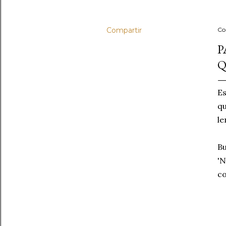
Compartir
Co
P
Q
Es
qu
le
Bu
'N
co