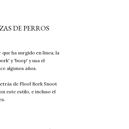
AZAS DE PERROS
que ha surgido en línea, la
ork' y 'boop' y usa el
ce algunos años.
detrás de Floof Bork Snoot
 este estilo, e incluso el
es.