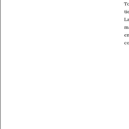
To
ti
La
ma
en
co