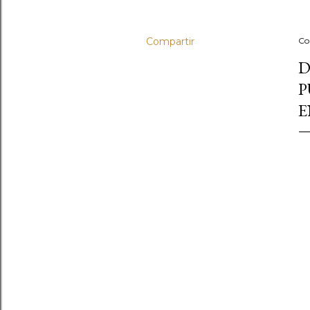
Compartir
Co
D
P
E