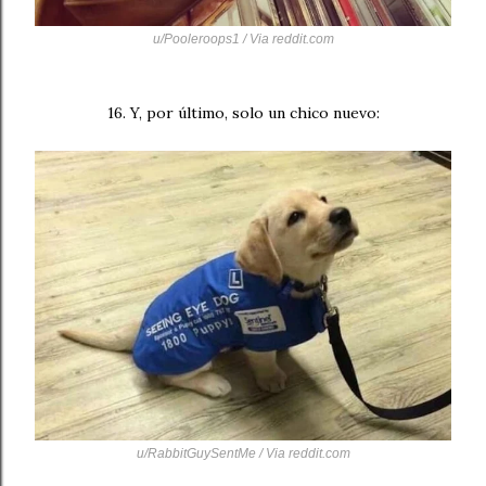
u/Pooleroops1 / Via
reddit.com
16. Y, por último, solo un chico nuevo:
u/RabbitGuySentMe / Via
reddit.com