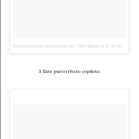
Una publicación compartida por TSA (@tsa)
el
31 de May de 2018 a las 6:36 PDT
3. Este purrrrrfecto copiloto: