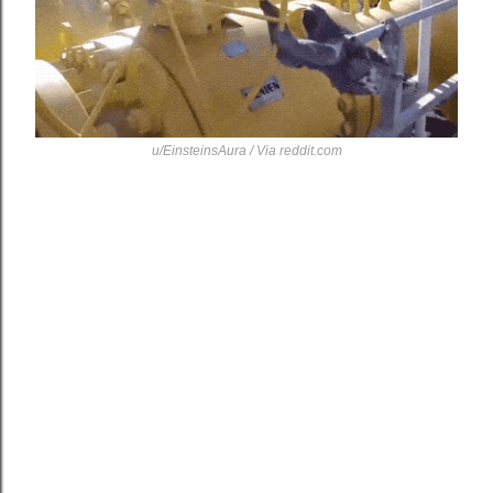
u/EinsteinsAura / Via
reddit.com