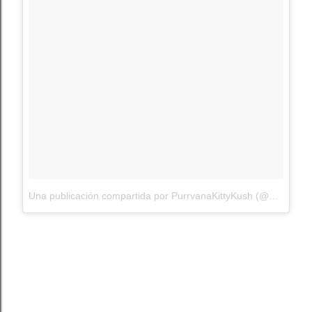
Una publicación compartida por PurrvanaKittyKush (@purrvanakittykush)