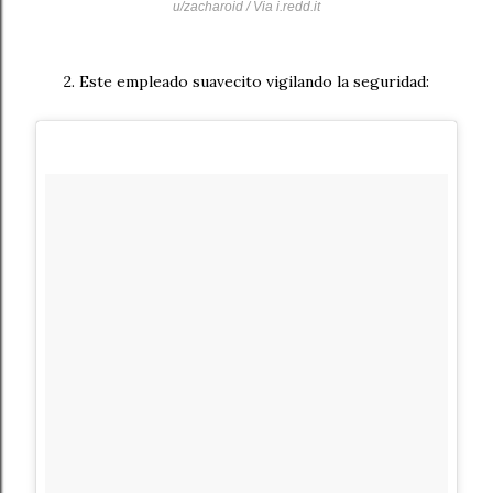
u/zacharoid / Via
i.redd.it
2. Este empleado suavecito vigilando la seguridad: