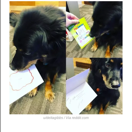
u/deltagibbs / Via
reddit.com