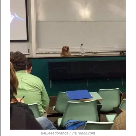
u/iBleeedorange / Via
reddit.com