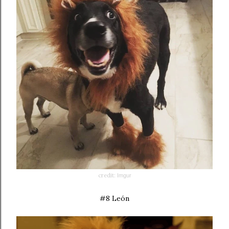
credit:
Imgur
#8 León