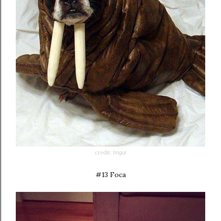
credit:
Imgur
#13 Foca