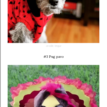
credit:
Imgur
#3 Pug pavo