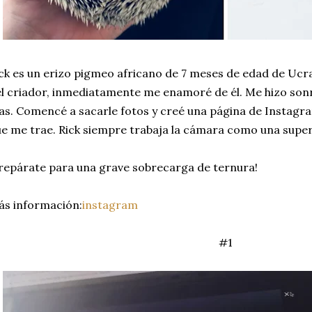
ck es un erizo pigmeo africano de 7 meses de edad de Ucra
l criador, inmediatamente me enamoré de él. Me hizo sonr
as. Comencé a sacarle fotos y creé una página de Instagr
e me trae. Rick siempre trabaja la cámara como una supe
repárate para una grave sobrecarga de ternura!
s información:
instagram
#1