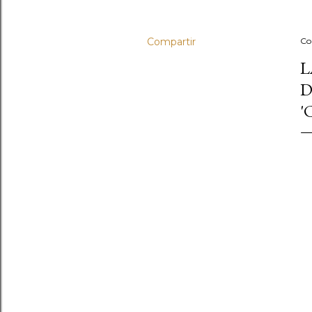
Compartir
Co
L
D
'