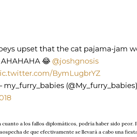
oeys upset that the cat pajama-jam 
HAHAHAHA 😂
@joshgnosis
ic.twitter.com/BymLugbrYZ
 my_furry_babies (@My_furry_babies
018
 cuanto a los fallos diplomáticos, podría haber sido peor. 
 sospecha de que efectivamente se llevará a cabo una fiesta