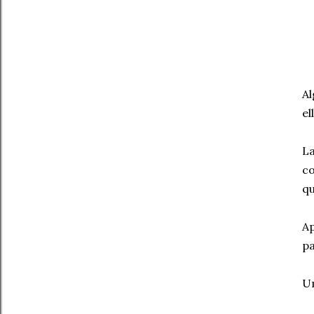
Al
el
La
co
qu
Ap
pa
Um