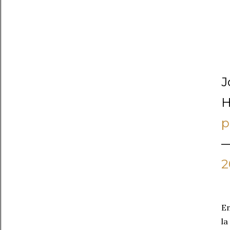
J
p
—
2
En
la