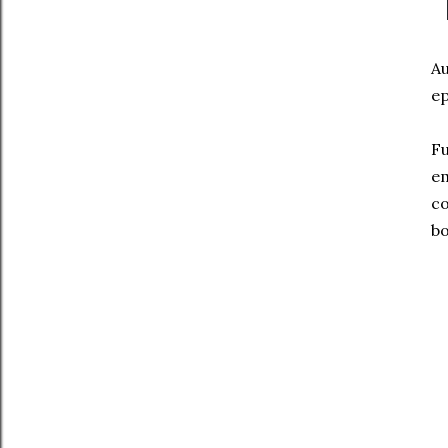
Au
ep
Fu
em
co
bo