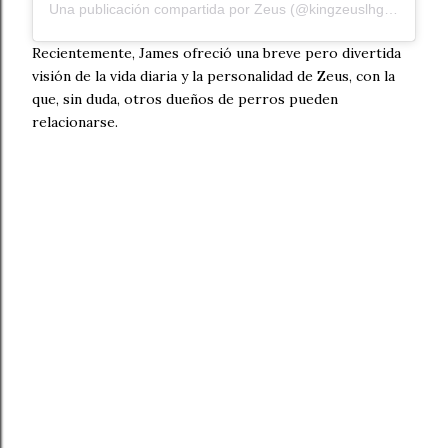
Una publicación compartida por Zeus (@kingzeuslhgs)
el
10 d
Recientemente, James ofreció una breve pero divertida
visión de la vida diaria y la personalidad de Zeus, con la
que, sin duda, otros dueños de perros pueden
relacionarse.