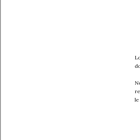
Lo
do
No
re
le