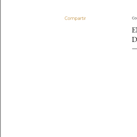
Compartir
Co
E
D