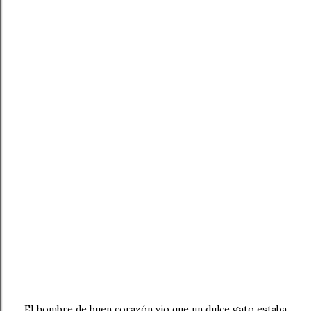
El hombre de buen corazón vio que un dulce gato estaba