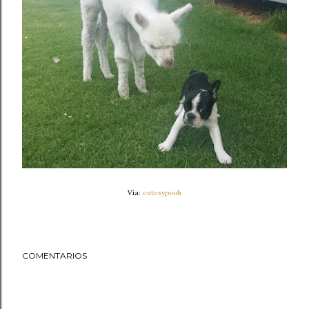
Vía:
cutesypooh
COMENTARIOS