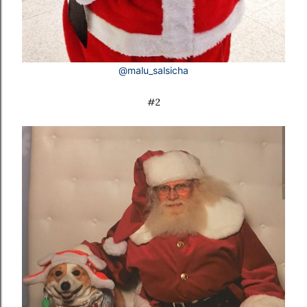
@malu_salsicha
#2