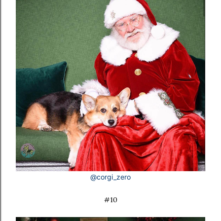
@corgi_zero
#10