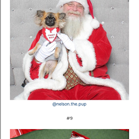
@nelson.the.pup
#9