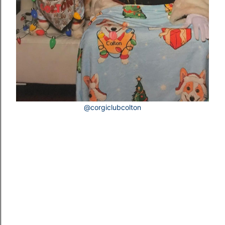
@corgiclubcolton