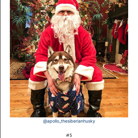
@apollo_thesiberianhusky
#5