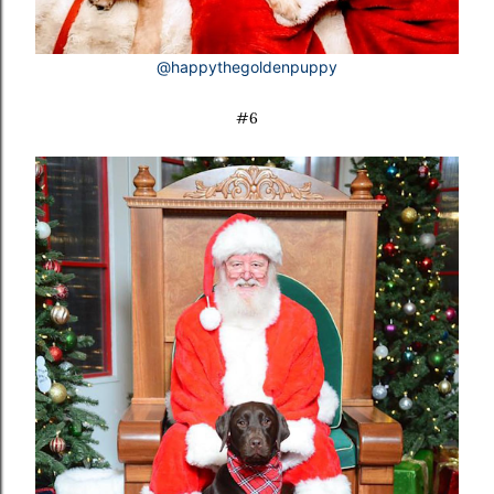
@happythegoldenpuppy
#6