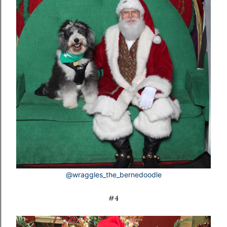
@wraggles_the_bernedoodle
#4