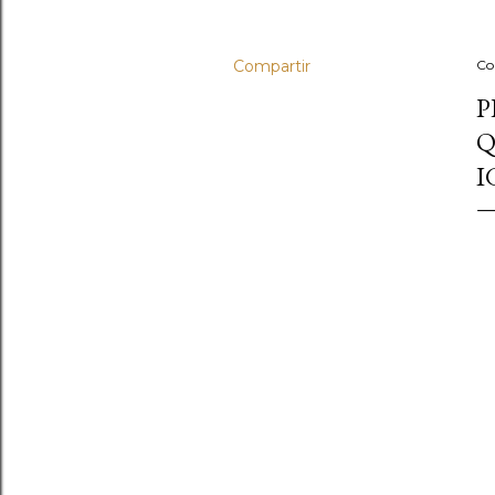
Compartir
Co
P
Q
I