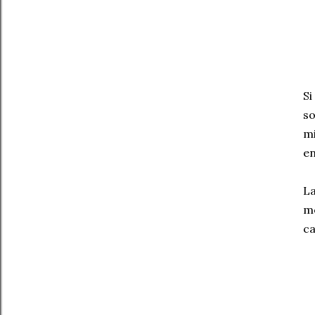
Si
so
mi
en
La
mo
ca