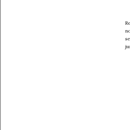
Re
no
se
ju