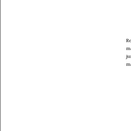
Re
ma
ju
ma