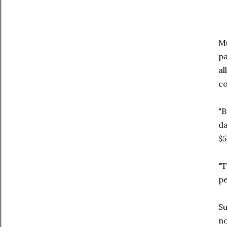
Mu
pa
al
co
"B
da
$5
"T
pe
Su
no