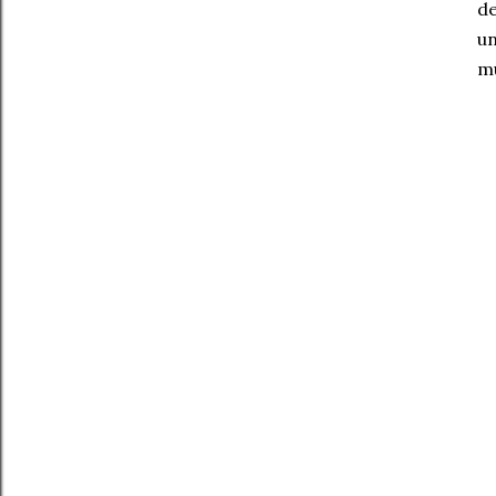
de
un
mu