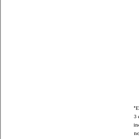
"E
3 
in
ne