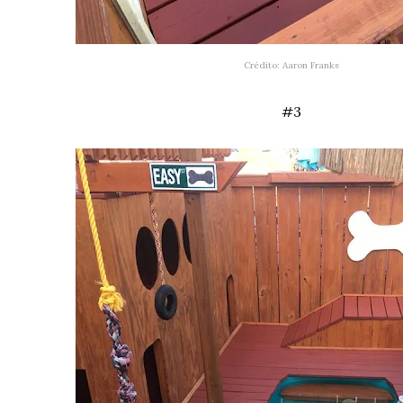
Crédito
: Aaron Franks
#3