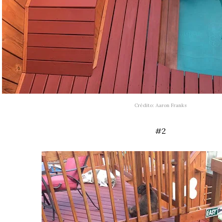
Crédito
: Aaron Franks
#2