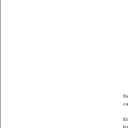
De
ca
En
le