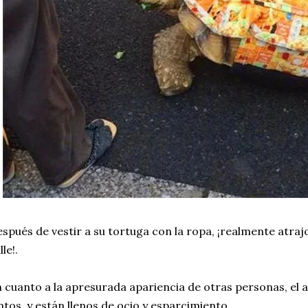
spués de vestir a su tortuga con la ropa, ¡realmente atrajo
lle!.
 cuanto a la apresurada apariencia de otras personas, el a
ntos, y están llenos de ocio y esparcimiento.