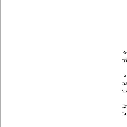
Re
"r
Lo
na
vi
En
Lu