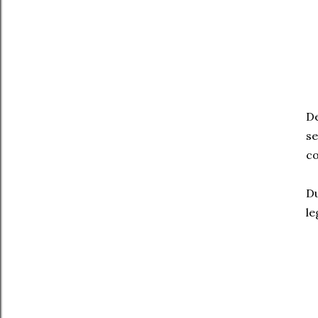
De
se
co
Du
le