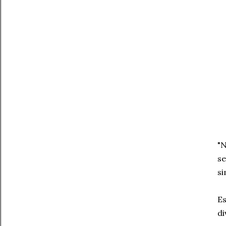
"N
se
si
Es
di