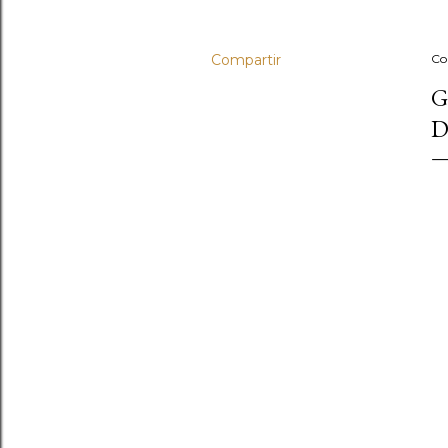
Compartir
Co
G
D