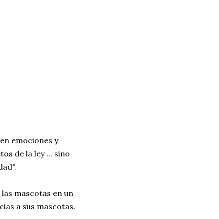
enen emociones y
s de la ley ... sino
dad".
 las mascotas en un
cias a sus mascotas.