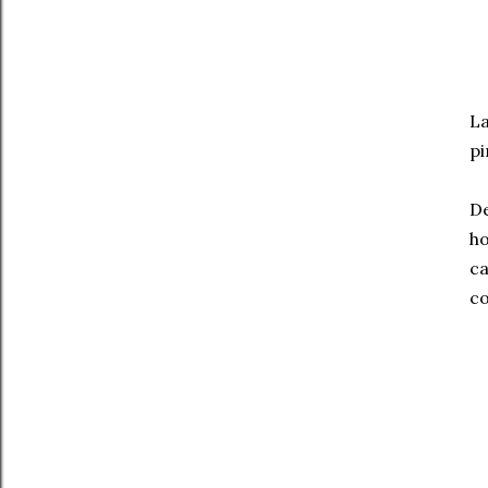
La
pi
De
ho
ca
co