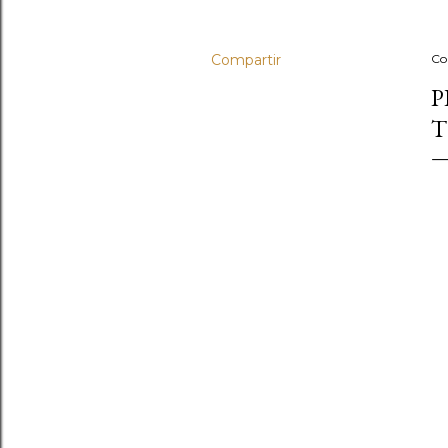
Compartir
Co
P
T