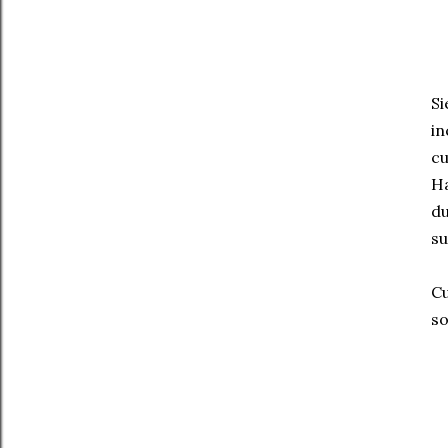
Si
in
cu
Ha
du
su
Cu
so