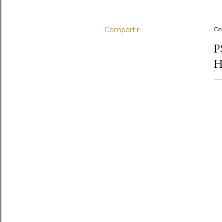
Compartir
Co
P
H