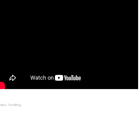
dito: ViralHog