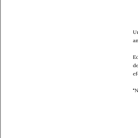
Un
a
Ed
de
ef
"N