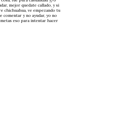
 cosa, fue pura casualidad y/o
dar, mejor quedate callado, y si
obre chichuahua, ve empezando tu
ue comentar y no ayudar, yo no
 metas eso para intentar hacer