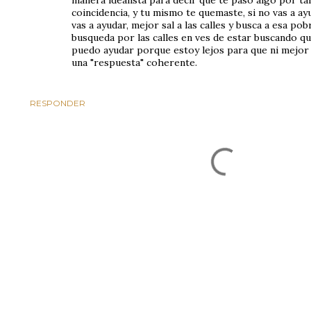
manera idealista para decir que te paso algo por tal
coincidencia, y tu mismo te quemaste, si no vas a ayu
vas a ayudar, mejor sal a las calles y busca a esa p
busqueda por las calles en ves de estar buscando q
puedo ayudar porque estoy lejos para que ni mejor
una "respuesta" coherente.
RESPONDER