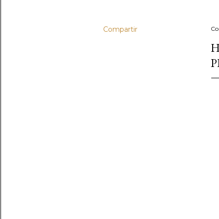
Compartir
Co
H
P