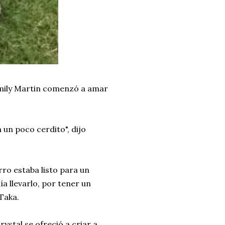
Emily Martin comenzó a amar
á un poco cerdito", dijo
ro estaba listo para un
 llevarlo, por tener un
Taka.
ystal se ofreció a criar a