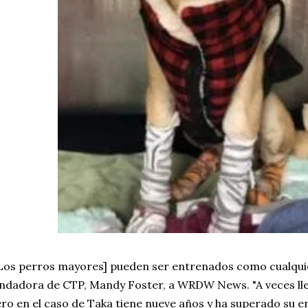
Los perros mayores] pueden ser entrenados como cualquier
ndadora de CTP, Mandy Foster, a WRDW News. "A veces ll
ro en el caso de Taka tiene nueve años y ha superado su en