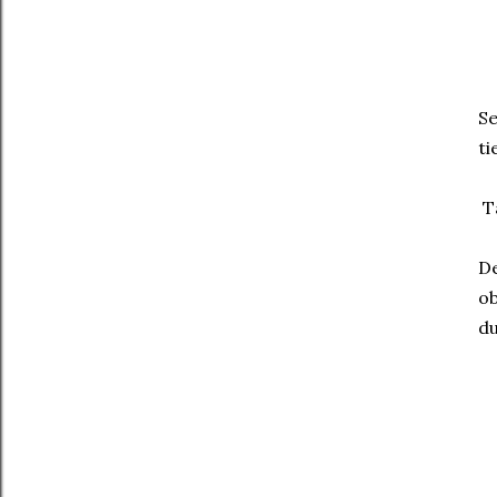
Se
ti
Ta
De
ob
du