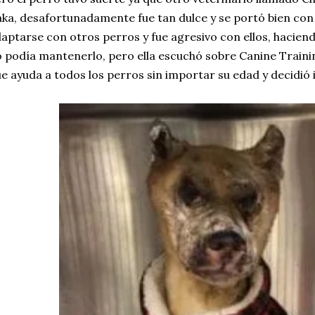
ka, desafortunadamente fue tan dulce y se portó bien co
aptarse con otros perros y fue agresivo con ellos, haciend
 podía mantenerlo, pero ella escuchó sobre Canine Train
e ayuda a todos los perros sin importar su edad y decidió in