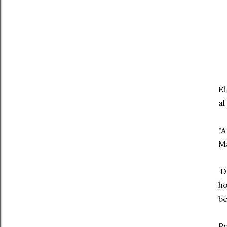
El
al
"A
Ma
De
ho
be
Pe