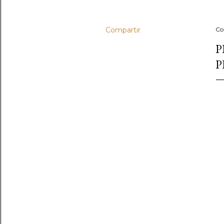
Compartir
Co
P
P