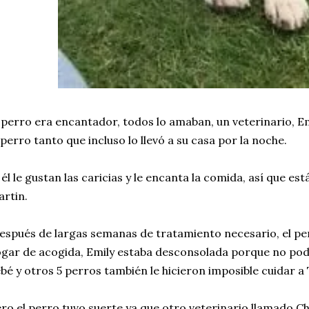
 perro era encantador, todos lo amaban, un veterinario, 
 perro tanto que incluso lo llevó a su casa por la noche.
 él le gustan las caricias y le encanta la comida, así que est
rtin.
spués de largas semanas de tratamiento necesario, el per
gar de acogida, Emily estaba desconsolada porque no podía
bé y otros 5 perros también le hicieron imposible cuidar a 
ro el perro tuvo suerte ya que otro veterinario llamado Chr