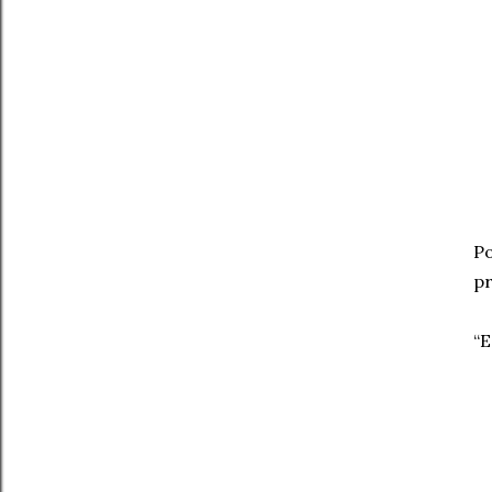
Po
pr
“E