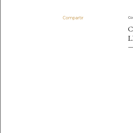
Compartir
Co
C
L