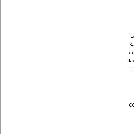
La
Ba
co
ka
tr
C