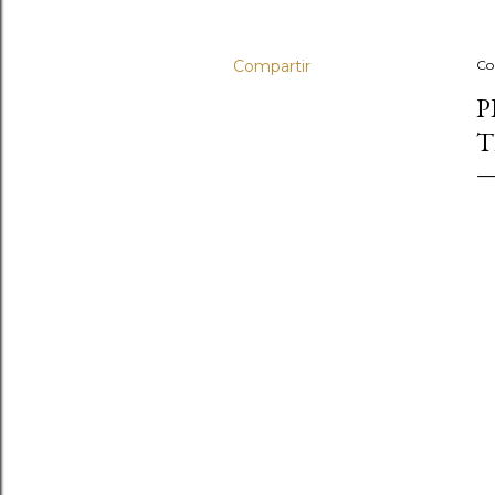
Compartir
Co
P
T