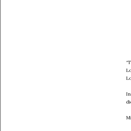
“T
Lo
Lo
In
di
Mi