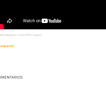
dito imágenes: Caters News Agency
mpartir
OMENTARIOS