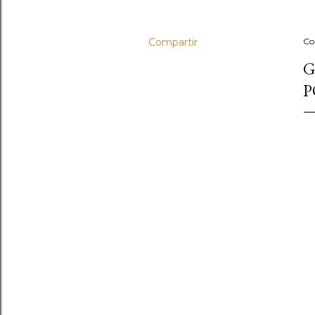
Compartir
Co
G
P