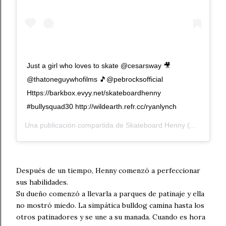
Just a girl who loves to skate @cesarsway 🎥
@thatoneguywhofilms 🎵@pebrocksofficial
Https://barkbox.evyy.net/skateboardhenny
#bullysquad30 http://wildearth.refr.cc/ryanlynch
Una publicación compartida de
Skateboard Henny
(@skateboard_henny) el
Después de un tiempo, Henny comenzó a perfeccionar
sus habilidades.
Su dueño comenzó a llevarla a parques de patinaje y ella
no mostró miedo. La simpática bulldog camina hasta los
otros patinadores y se une a su manada. Cuando es hora