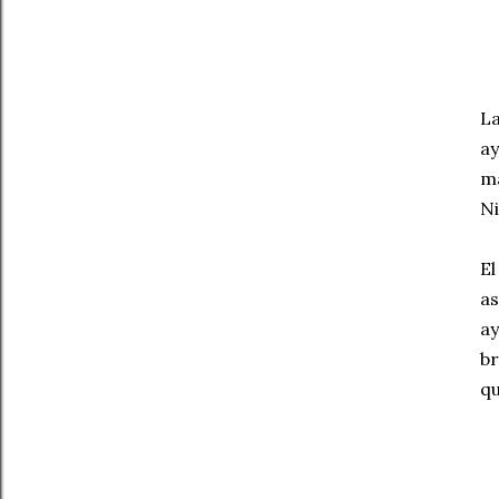
La
ay
má
Ni
El
as
ay
br
qu