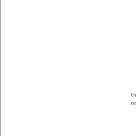
Un
re