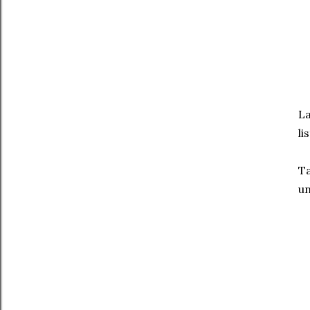
La
li
Ta
un