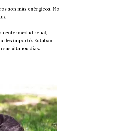
rros son más enérgicos. No
un.
una enfermedad renal,
no les importó. Estaban
 sus últimos días.