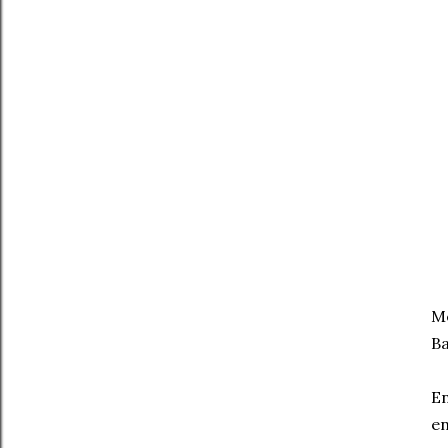
Me
Ba
En
en