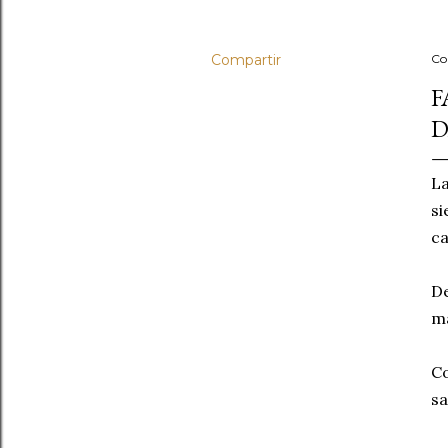
Compartir
Co
F
D
La
si
ca
De
ma
Co
sa