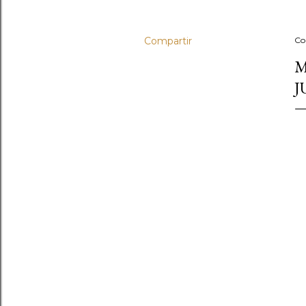
Compartir
Co
M
J