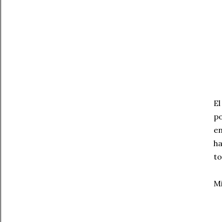
El
po
en
ha
to
Mi