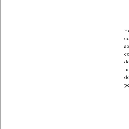
Ha
co
so
co
de
fu
do
pe