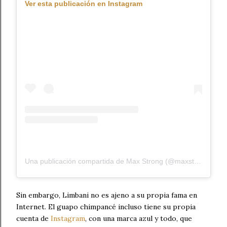
Ver esta publicación en Instagram
Una publicación compartida de Max Strong (@maxstrong)
el
1
Sin embargo, Limbani no es ajeno a su propia fama en
Internet. El guapo chimpancé incluso tiene su propia
cuenta de
Instagram
, con una marca azul y todo, que