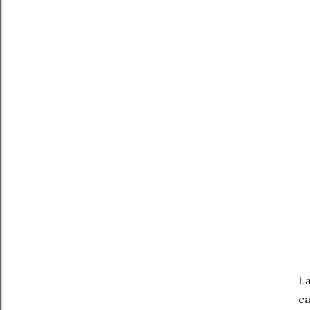
La
ca