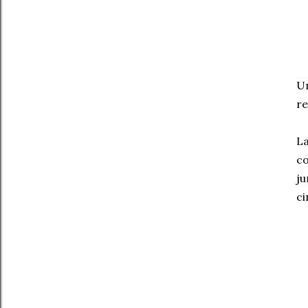
Un
re
La
co
ju
ci