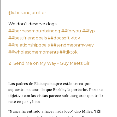
@christinejomiller
We don’t deserve dogs.
##bernesemountaindog
##foryou
##fyp
##bestfriendgoals
##dogsoftiktok
##relationshipgoals
##sendmeonmyway
##wholesomemoments
##tiktok
♬ Send Me on My Way - Guy Meets Girl
Los padres de Elainey siempre están cerca, por
supuesto, en caso de que Berkley la perturbe. Pero su
objetivo con las visitas parece solo asegurar que todo
esté en paz y bien.
"Nunca ha entrado a hacer nada loco", dijo Miller. "[Él]