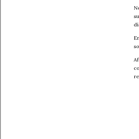
No
su
dí
En
so
Af
co
re