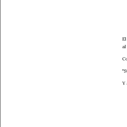
El
al
Co
"S
Y 