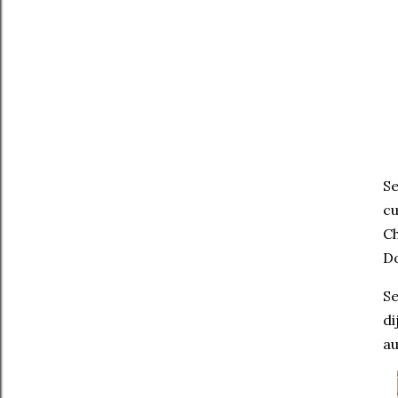
Se
cu
Ch
Do
Se
di
au