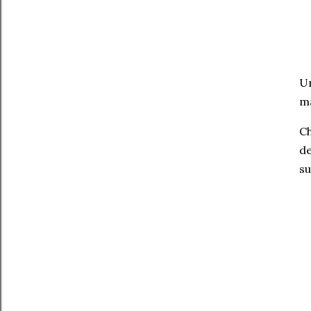
Un
ma
Ch
de
su