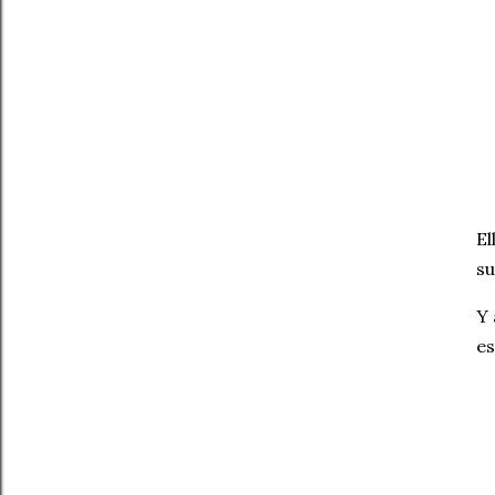
El
su
Y 
es