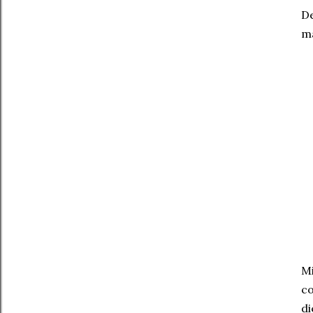
De
má
Mi
co
di