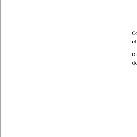
Co
ot
Du
de