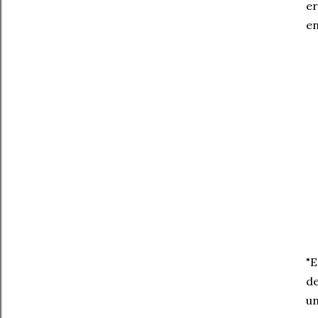
er
en
"E
de
un