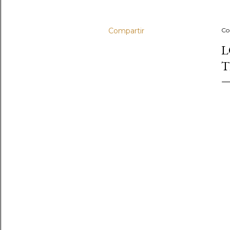
Compartir
Co
L
T