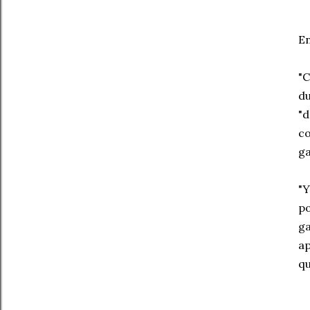
En
"C
du
"d
co
ga
"Y
po
ga
ap
qu