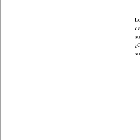
Lo
ce
su
¿C
su