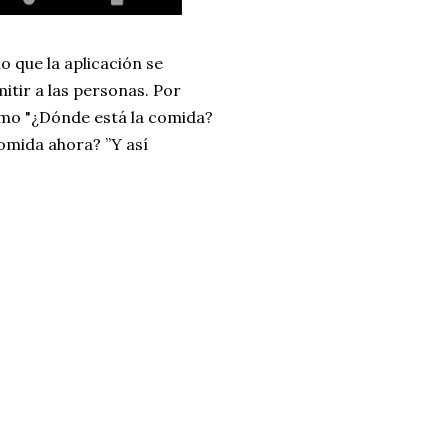
 que la aplicación se
itir a las personas. Por
como "¿Dónde está la comida?
omida ahora? ”Y así