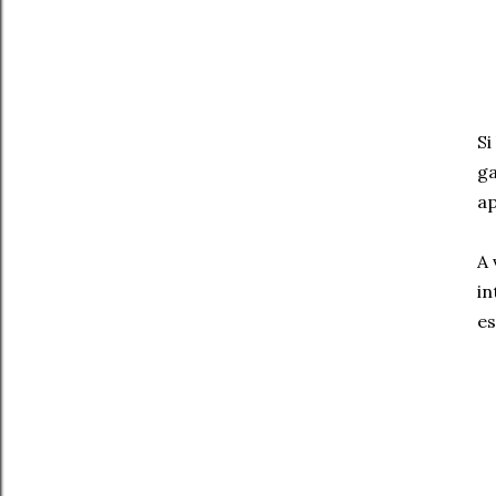
Si
ga
ap
A 
in
es