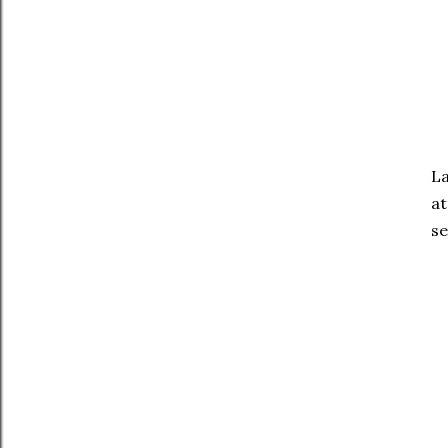
La
at
se