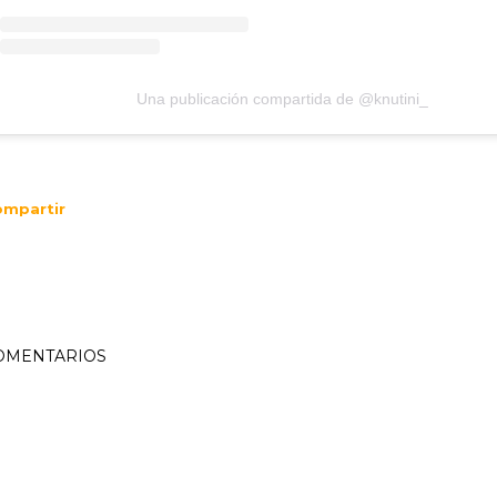
Una publicación compartida de @knutini_
mpartir
OMENTARIOS