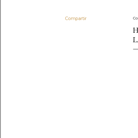
Compartir
Co
H
L