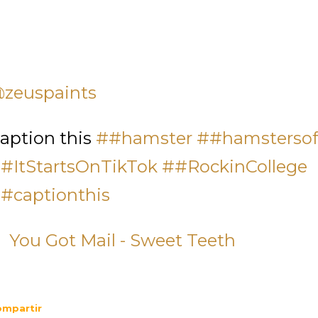
zeuspaints
aption this
##hamster
##hamstersof
#ItStartsOnTikTok
##RockinCollege
#captionthis
 You Got Mail - Sweet Teeth
mpartir