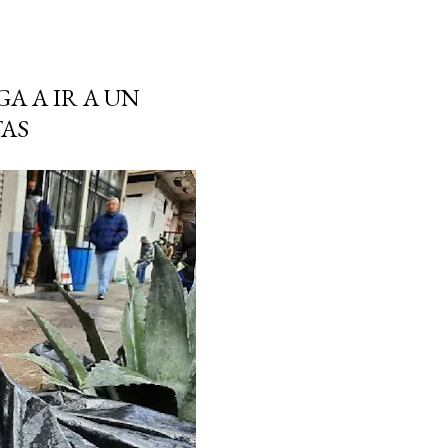
A A IR A UN
AS