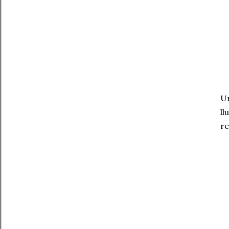
Un
ll
re