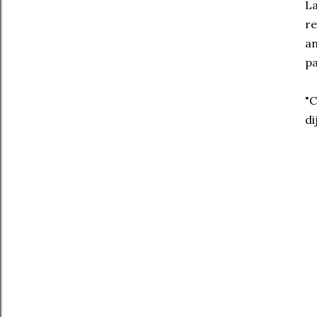
La
re
an
pa
"C
di