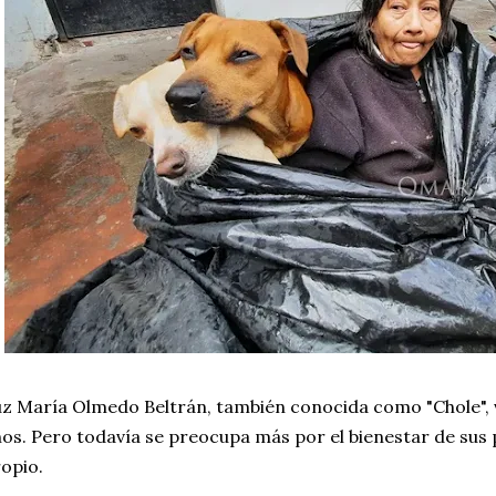
z María Olmedo Beltrán, también conocida como "Chole", vi
os. Pero todavía se preocupa más por el bienestar de sus 
opio.