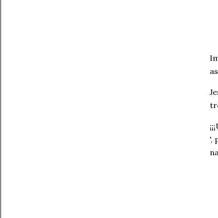
Im
as
Je
tr
¡¡
',
na