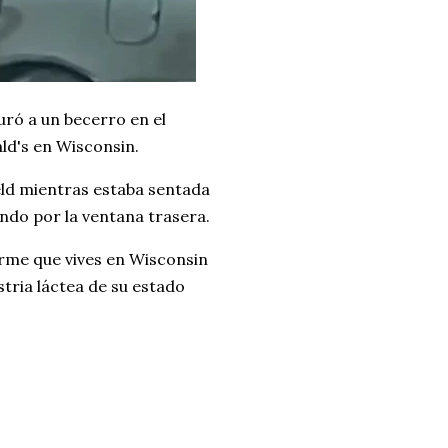
ró a un becerro en el
ld's en Wisconsin.
ield mientras estaba sentada
ando por la ventana trasera.
irme que vives en Wisconsin
stria láctea de su estado