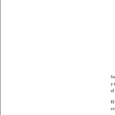
Ne
y 
el
El
er