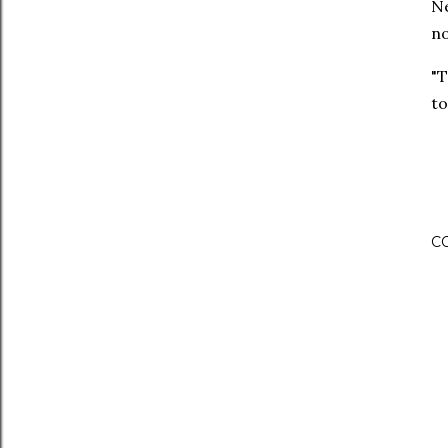
Ne
no
"T
to
C