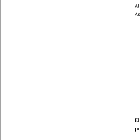
Al
As
El
pu