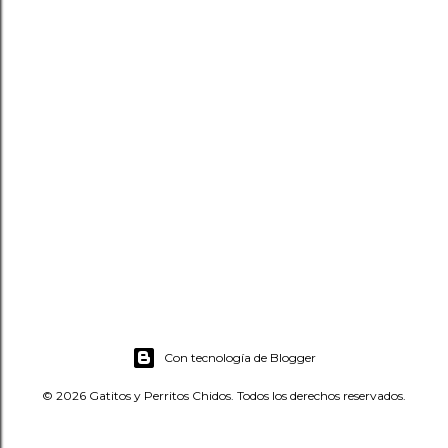
n
c
o
m
e
n
t
a
r
i
o
Con tecnología de Blogger
© 2026 Gatitos y Perritos Chidos. Todos los derechos reservados.