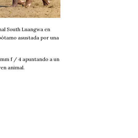
onal South Luangwa en
opótamo asustada por una
0 mm f / 4 apuntando a un
ven animal.