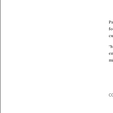
Pa
fo
cu
“M
em
mi
C