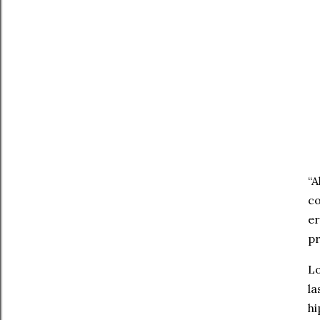
“A
co
er
pr
Lo
la
hi