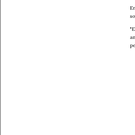
En
s
"E
am
pe