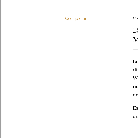
Compartir
Co
E
M
Ia
di
Wa
mi
ar
Es
un