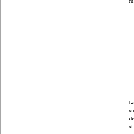
má
La
su
de
si