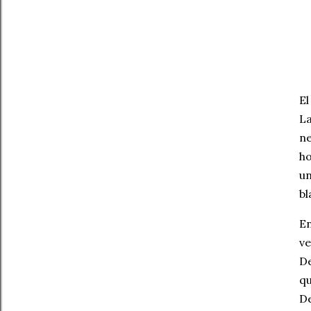
El
La
ne
ho
un
bl
En
ve
De
qu
De