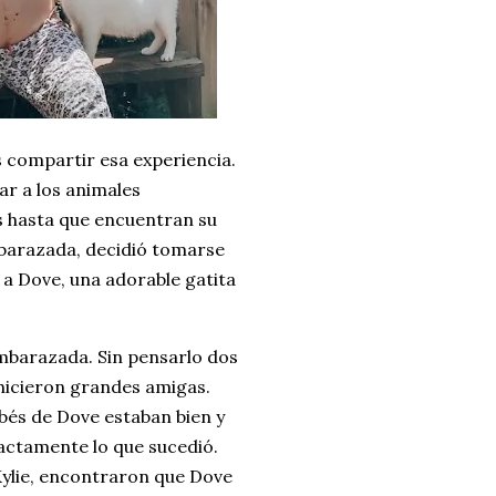
 compartir esa experiencia.
r a los animales
as hasta que encuentran su
barazada, decidió tomarse
 a Dove, una adorable gatita
mbarazada. Sin pensarlo dos
 hicieron grandes amigas.
ebés de Dove estaban bien y
xactamente lo que sucedió.
Kylie, encontraron que Dove