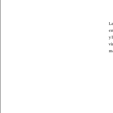
La
em
y 
ví
ma