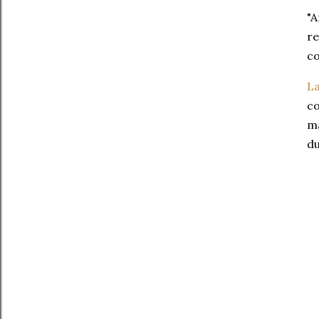
"A
re
co
L
co
ma
du