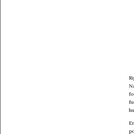
Ri
Na
fo
fu
h
En
po