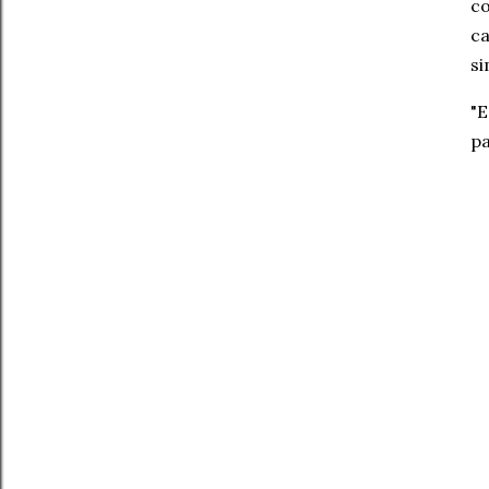
co
ca
si
"E
pa