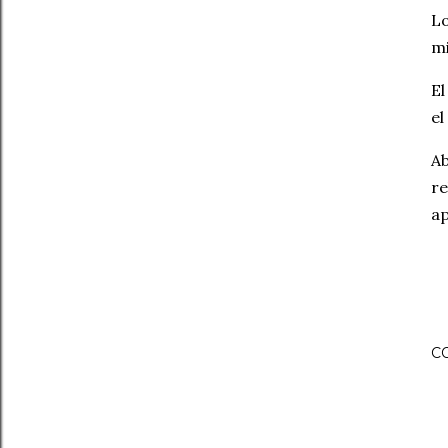
Lo
mi
El
el
Ab
re
ap
C