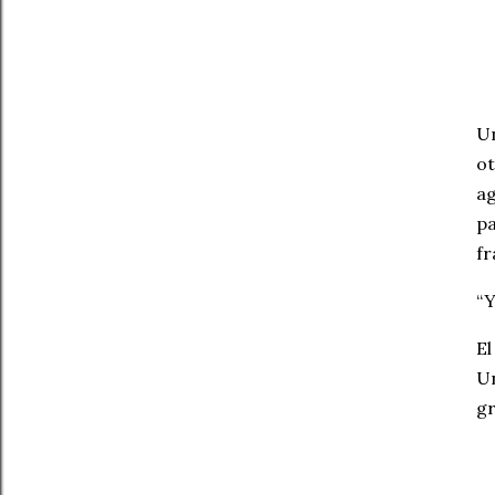
Un
ot
ag
pa
fr
“Y
El
Un
gr