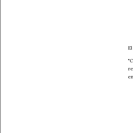
El
"C
re
en