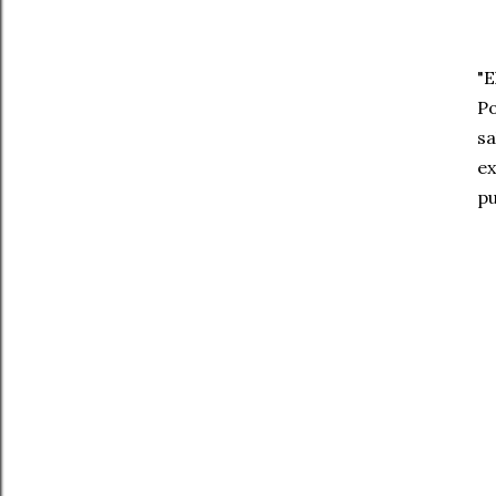
"E
Po
sa
ex
pu