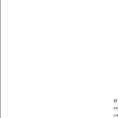
El
en
ca