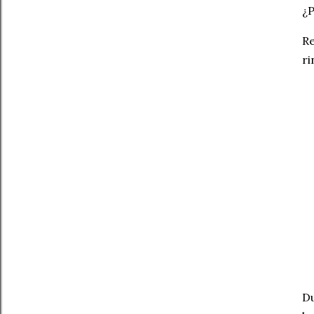
¿P
Re
ri
Du