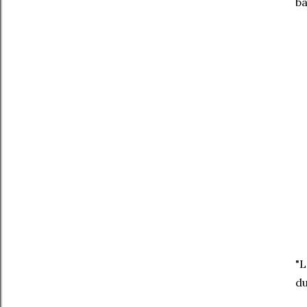
ba
"L
du