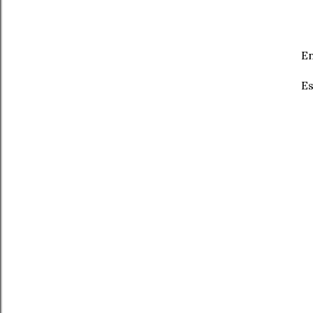
En
Es