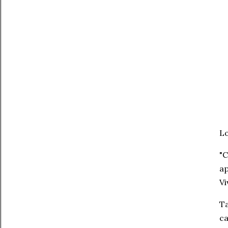
Lo
"C
ap
Vi
Ta
ca