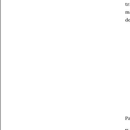
tr
má
d
Pa