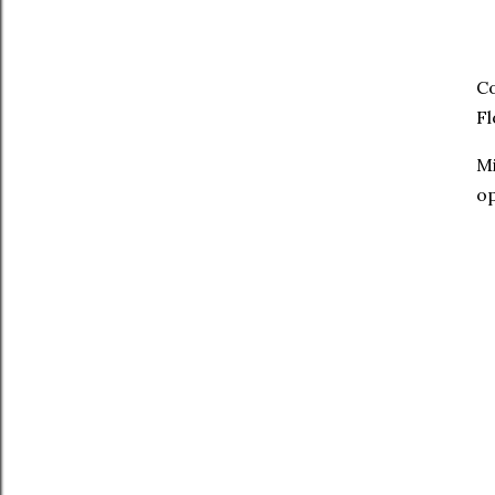
Co
Fl
Mi
op