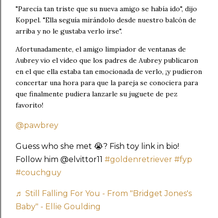
"Parecía tan triste que su nueva amigo se había ido", dijo
Koppel. "Ella seguía mirándolo desde nuestro balcón de
arriba y no le gustaba verlo irse".
Afortunadamente, el amigo limpiador de ventanas de
Aubrey vio el video que los padres de Aubrey publicaron
en el que ella estaba tan emocionada de verlo, ¡y pudieron
concertar una hora para que la pareja se conociera para
que finalmente pudiera lanzarle su juguete de pez
favorito!
@pawbrey
Guess who she met 😭? Fish toy link in bio!
Follow him @elvittor11
#goldenretriever
#fyp
#couchguy
♬ Still Falling For You - From "Bridget Jones's
Baby" - Ellie Goulding